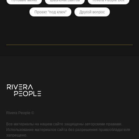
Готовые меню
Шаблоны сайтов
Rivera People Box
Проект "под ключ"
Другой вопрос
Rivera People ©
Все материалы на нашем сайте защищены авторскими правами.
Использование материалов сайта без разрешения правообладателя
запрещено.